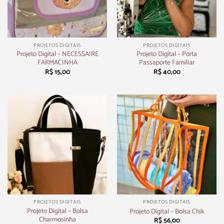
PROJETOS DIGITAIS
PROJETOS DIGITAIS
Projeto Digital – NECESSAIRE
Projeto Digital – Porta
FARMACINHA
Passaporte Familiar
R$
15,00
R$
40,00
PROJETOS DIGITAIS
PROJETOS DIGITAIS
Projeto Digital – Bolsa
Projeto Digital – Bolsa Chik
Charmosinha
R$
56,00