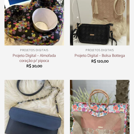
PROJETOS DIGITAIS
PROJETOS DIGITAIS
Projeto Digital – Almofada
Projeto Digital – Bolsa Bottega
coração p/ pipoca
R$
120,00
R$
30,00