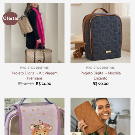
Oferta!
PROJETOS DIGITAIS
PROJETOS DIGITAIS
Projeto Digital – Kit Viagem
Projeto Digital – Mochila
Premiere
Encanto
R$
149,90
R$
74,90
R$
90,00