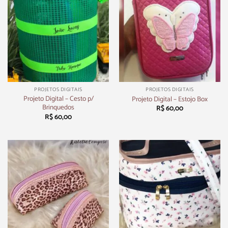
PROJETOS DIGITAIS
PROJETOS DIGITAIS
Projeto Digital – Cesto p/
Projeto Digital – Estojo Box
Brinquedos
R$
60,00
R$
60,00