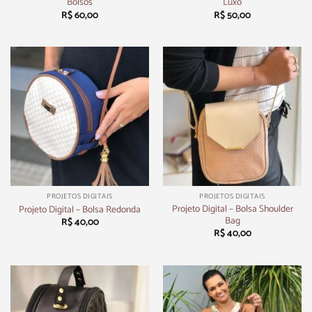
Bolsos
Luxo
R$
60,00
R$
50,00
PROJETOS DIGITAIS
PROJETOS DIGITAIS
Projeto Digital – Bolsa Shoulder
Projeto Digital – Bolsa Redonda
Bag
R$
40,00
R$
40,00