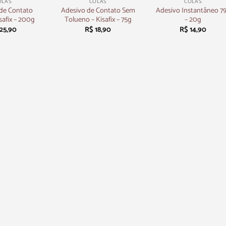
OLAS
COLAS
COLAS
de Contato
Adesivo de Contato Sem
Adesivo Instantâneo 7
isafix – 200g
Tolueno – Kisafix – 75g
– 20g
25,90
R$
18,90
R$
14,90