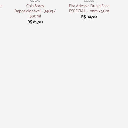
COLAS
COLAS
93
Cola Spray
Fita Adesiva Dupla Face
Reposicionável – 340g /
ESPECIAL – 7mm x 50m
500ml
R$
34,90
R$
85,90