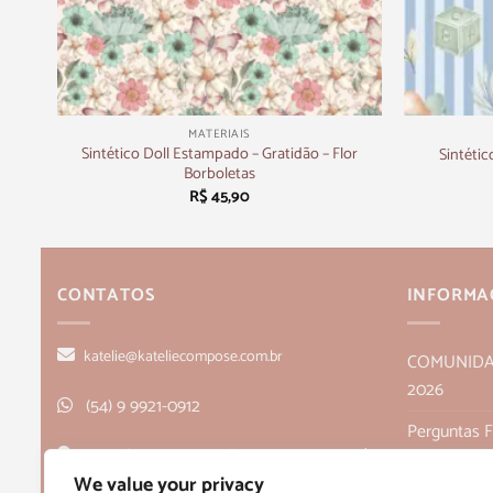
+
+
MATERIAIS
undo
Sintético Doll Estampado – Gratidão – Flor
Sintétic
Borboletas
R$
45,90
CONTATOS
INFORMA
katelie@kateliecompose.com.br
COMUNIDADE
2026
(54) 9 9921-0912
Perguntas 
Rua Alagoas, 166, sala 1, Bairro Humaitá
Política de
We value your privacy
- Bento Gonçalves, RS CEP 95705-026