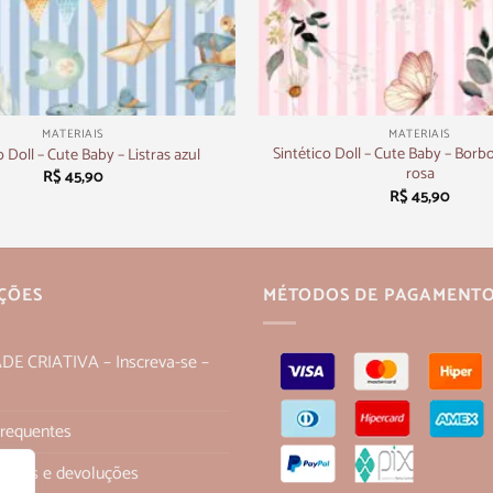
+
MATERIAIS
MATERIAIS
Sintético Doll – Cute Baby – Borbol
o Doll – Cute Baby – Listras azul
rosa
R$
45,90
R$
45,90
ÇÕES
MÉTODOS DE PAGAMENT
 CRIATIVA – Inscreva-se –
Frequentes
 trocas e devoluções