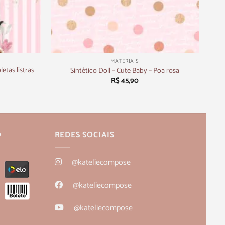
+
MATERIAIS
etas listras
Sintético Doll – Cute Baby – Poa rosa
R$
45,90
O
REDES SOCIAIS
@kateliecompose
@kateliecompose
@kateliecompose