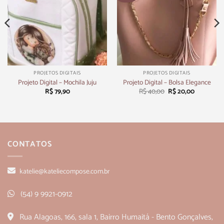
PROJETOS DIGITAIS
PROJETOS DIGITAIS
Projeto Digital – Mochila Juju
Projeto Digital – Bolsa Elegance
R$
79,90
R$
40,00
R$
20,00
CONTATOS
katelie@kateliecompose.com.br
(54) 9 9921-0912
Rua Alagoas, 166, sala 1, Bairro Humaitá - Bento Gonçalves,