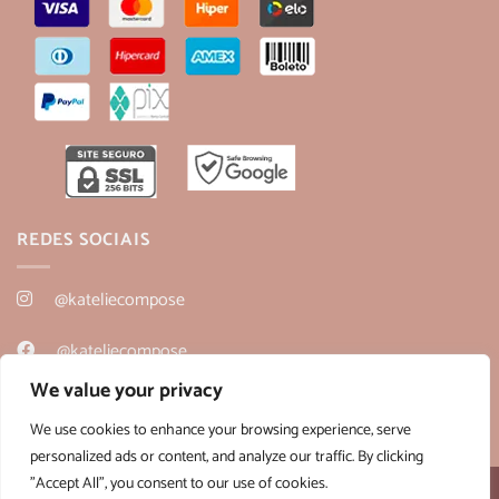
REDES SOCIAIS
@kateliecompose
@kateliecompose
We value your privacy
@kateliecompose
We use cookies to enhance your browsing experience, serve
personalized ads or content, and analyze our traffic. By clicking
"Accept All", you consent to our use of cookies.
Desenvolvido por:
B2V-Web