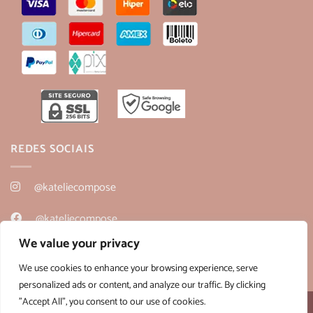
REDES SOCIAIS
@kateliecompose
@kateliecompose
We value your privacy
@kateliecompose
We use cookies to enhance your browsing experience, serve
personalized ads or content, and analyze our traffic. By clicking
"Accept All", you consent to our use of cookies.
Desenvolvido por:
B2V-Web