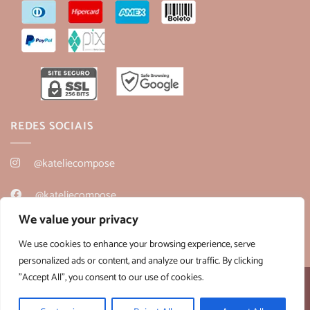
REDES SOCIAIS
@kateliecompose
@kateliecompose
We value your privacy
@kateliecompose
We use cookies to enhance your browsing experience, serve
personalized ads or content, and analyze our traffic. By clicking
"Accept All", you consent to our use of cookies.
Desenvolvido por:
B2V-Web
Copyright 2026 ©
Kateliê Composê
- CNPJ 36.430.458/0001-28