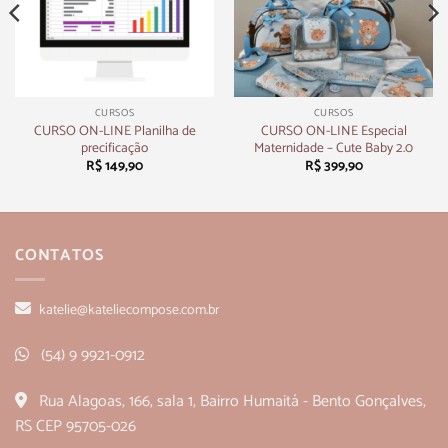
CURSOS
CURSOS
CURSO ON-LINE Planilha de
CURSO ON-LINE Especial
precificação
Maternidade – Cute Baby 2.0
R$
149,90
R$
399,90
CONTATOS
katelie@kateliecompose.com.br
(54) 9 9921-0912
Rua Alagoas, 166, sala 1, Bairro Humaitá - Bento Gonçalves,
RS CEP 95705-026