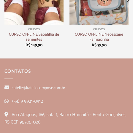
CURSOS
CURSOS
CURSO ON-LINE Sapatilha de
CURSO ON-LINE Necessaire
sementes
Farmacinha
R$
149,90
R$
79,90
CONTATOS
katelie@kateliecompose.com.br
(54) 9 9921-0912
Rua Alagoas, 166, sala 1, Bairro Humaitá - Bento Gonçalves,
RS CEP 95705-026