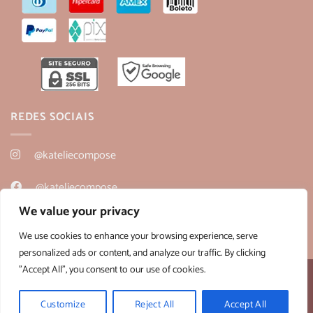
REDES SOCIAIS
@kateliecompose
@kateliecompose
We value your privacy
@kateliecompose
We use cookies to enhance your browsing experience, serve
personalized ads or content, and analyze our traffic. By clicking
"Accept All", you consent to our use of cookies.
Desenvolvido por:
B2V-Web
Copyright 2026 ©
Kateliê Composê
- CNPJ 36.430.458/0001-28
Customize
Reject All
Accept All