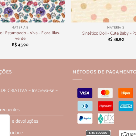
+
MATERIAIS
MATERIAIS
oll Estampado – Viva – Floral lilás-
Sintético Doll – Cute Baby – 
verde
R$
45,90
R$
45,90
ÇÕES
MÉTODOS DE PAGAMENT
 CRIATIVA – Inscreva-se –
Frequentes
 trocas e devoluções
 Privacidade