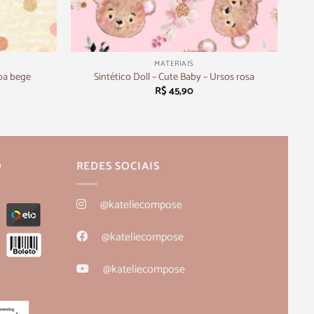
+
MATERIAIS
Poa bege
Sintético Doll – Cute Baby – Ursos rosa
R$
45,90
O
REDES SOCIAIS
@kateliecompose
@kateliecompose
@kateliecompose