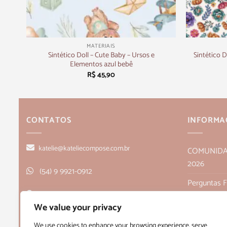
+
+
MATERIAIS
tras
Sintético Doll – Cute Baby – Ursos e
Sintético D
Elementos azul bebê
R$
45,90
CONTATOS
INFORMA
katelie@kateliecompose.com.br
COMUNIDADE
2026
(54) 9 9921-0912
Perguntas 
Rua Alagoas, 166, sala 1, Bairro Humaitá
Política de
We value your privacy
- Bento Gonçalves, RS CEP 95705-026
Políticas de
We use cookies to enhance your browsing experience, serve