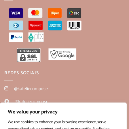
REDES SOCIAIS
@kateliecompose
@kateliecompose
We value your privacy
@kateliecompose
We use cookies to enhance your browsing experience, serve