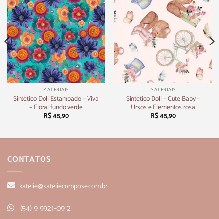
MATERIAIS
MATERIAIS
Sintético Doll Estampado – Viva
Sintético Doll – Cute Baby –
– Floral fundo verde
Ursos e Elementos rosa
R$
45,90
R$
45,90
CONTATOS
katelie@kateliecompose.com.br
(54) 9 9921-0912