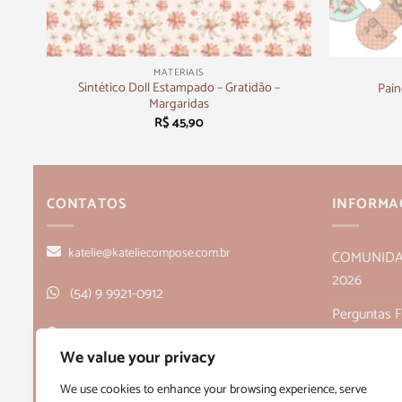
+
+
MATERIAIS
Sintético Doll Estampado – Gratidão –
Pain
Margaridas
R$
45,90
CONTATOS
INFORMA
katelie@kateliecompose.com.br
COMUNIDADE
2026
(54) 9 9921-0912
Perguntas 
Rua Alagoas, 166, sala 1, Bairro Humaitá
Política de
We value your privacy
- Bento Gonçalves, RS CEP 95705-026
Políticas de
We use cookies to enhance your browsing experience, serve