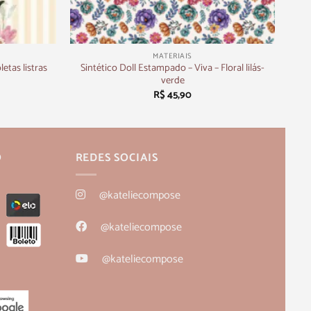
+
MATERIAIS
etas listras
Sintético Doll Estampado – Viva – Floral lilás-
verde
R$
45,90
O
REDES SOCIAIS
@kateliecompose
@kateliecompose
@kateliecompose