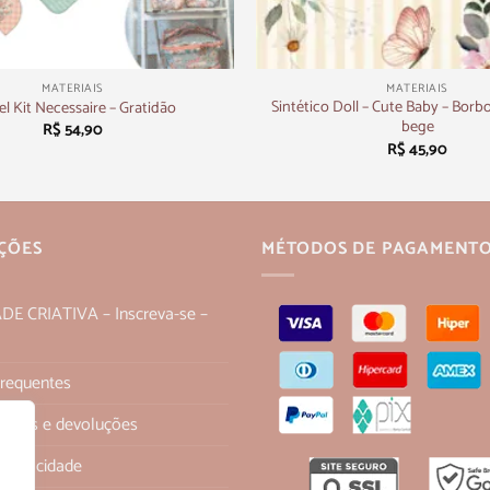
+
MATERIAIS
MATERIAIS
Sintético Doll – Cute Baby – Borbol
el Kit Necessaire – Gratidão
bege
R$
54,90
R$
45,90
ÇÕES
MÉTODOS DE PAGAMENT
 CRIATIVA – Inscreva-se –
Frequentes
 trocas e devoluções
 Privacidade