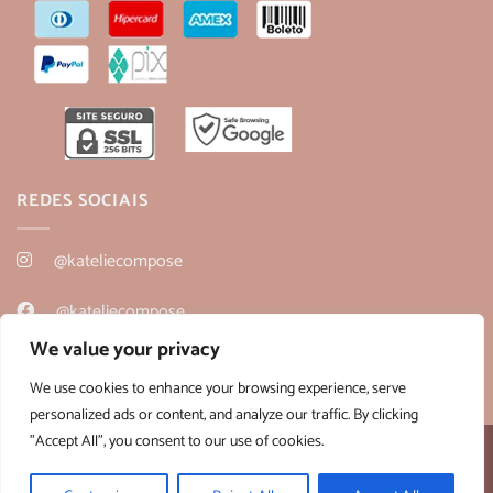
REDES SOCIAIS
@kateliecompose
@kateliecompose
We value your privacy
@kateliecompose
We use cookies to enhance your browsing experience, serve
personalized ads or content, and analyze our traffic. By clicking
"Accept All", you consent to our use of cookies.
Desenvolvido por:
B2V-Web
Copyright 2026 ©
Kateliê Composê
- CNPJ 36.430.458/0001-28