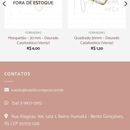
FORA DE ESTOQUE
FERRAGENS
FERRAGENS
Mosquetão – 30 mm – Dourado
Quadrado 30mm – Dourado
Cataforético (Verniz)
Cataforético (Verniz)
R$
6,00
R$
1,30
CONTATOS
katelie@kateliecompose.com.br
(54) 9 9921-0912
Rua Alagoas, 166, sala 1, Bairro Humaitá - Bento Gonçalves,
RS CEP 95705-026