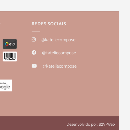
O
REDES SOCIAIS
@kateliecompose
@kateliecompose
@kateliecompose
Desenvolvido por:
B2V-Web