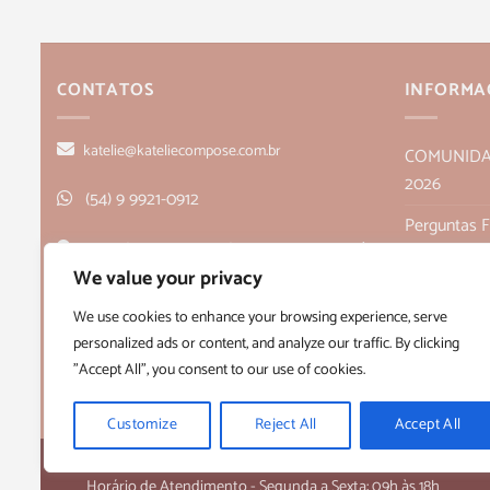
CONTATOS
INFORMA
katelie@kateliecompose.com.br
COMUNIDADE
2026
(54) 9 9921-0912
Perguntas 
Rua Alagoas, 166, sala 1, Bairro Humaitá
Política de
We value your privacy
- Bento Gonçalves, RS CEP 95705-026
Políticas de
We use cookies to enhance your browsing experience, serve
personalized ads or content, and analyze our traffic. By clicking
Quem Som
"Accept All", you consent to our use of cookies.
Termos e C
Customize
Reject All
Accept All
Copyright 2026 ©
Kateliê Composê
- CNPJ 36.430.458/0001-28
Horário de Atendimento - Segunda a Sexta: 09h às 18h