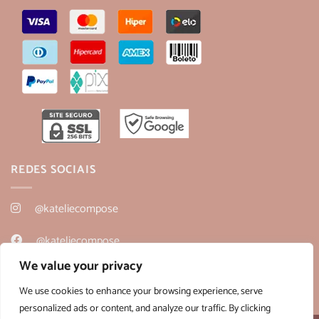
REDES SOCIAIS
@kateliecompose
@kateliecompose
We value your privacy
@kateliecompose
We use cookies to enhance your browsing experience, serve
personalized ads or content, and analyze our traffic. By clicking