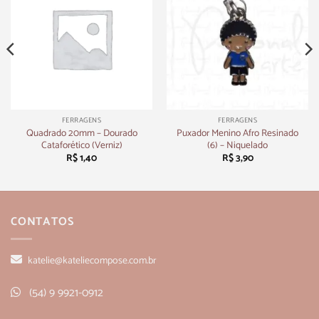
FERRAGENS
FERRAGENS
Quadrado 20mm – Dourado
Puxador Menino Afro Resinado
Cataforético (Verniz)
(6) – Niquelado
R$
1,40
R$
3,90
CONTATOS
katelie@kateliecompose.com.br
(54) 9 9921-0912