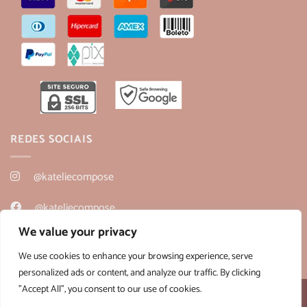
REDES SOCIAIS
@kateliecompose
@kateliecompose
We value your privacy
@kateliecompose
We use cookies to enhance your browsing experience, serve
personalized ads or content, and analyze our traffic. By clicking
"Accept All", you consent to our use of cookies.
Desenvolvido por:
B2V-Web