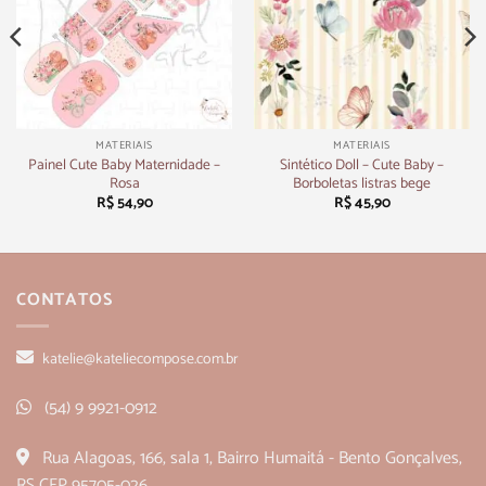
MATERIAIS
MATERIAIS
Painel Cute Baby Maternidade –
Sintético Doll – Cute Baby –
Rosa
Borboletas listras bege
R$
54,90
R$
45,90
CONTATOS
katelie@kateliecompose.com.br
(54) 9 9921-0912
Rua Alagoas, 166, sala 1, Bairro Humaitá - Bento Gonçalves,
RS CEP 95705-026