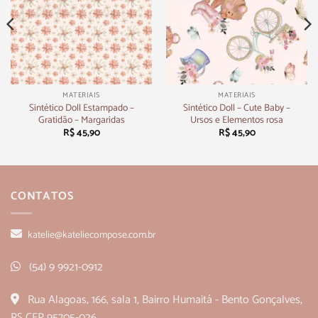
MATERIAIS
MATERIAIS
Sintético Doll Estampado –
Sintético Doll – Cute Baby –
Gratidão – Margaridas
Ursos e Elementos rosa
R$
45,90
R$
45,90
CONTATOS
katelie@kateliecompose.com.br
(54) 9 9921-0912
Rua Alagoas, 166, sala 1, Bairro Humaitá - Bento Gonçalves,
RS CEP 95705-026