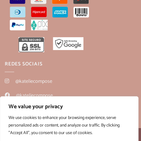
REDES SOCIAIS
@kateliecompose
@kateliecompose
We value your privacy
@kateliecompose
We use cookies to enhance your browsing experience, serve
personalized ads or content, and analyze our traffic. By clicking
"Accept All", you consent to our use of cookies.
Desenvolvido por:
B2V-Web