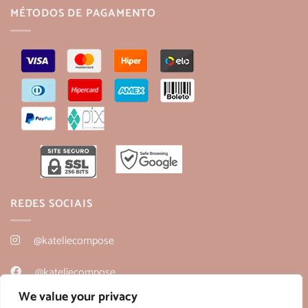
MÉTODOS DE PAGAMENTO
REDES SOCIAIS
@kateliecompose
@kateliecompose
We value your privacy
@kateliecompose