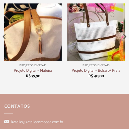
PROJETOS DIGITAIS
PROJETOS DIGITAIS
Projeto Digital – Mateira
Projeto Digital – Bolsa p/ Praia
R$
79,90
R$
40,00
CONTATOS
katelie@kateliecompose.com.br