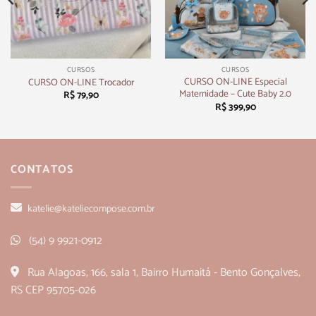
CURSOS
CURSOS
CURSO ON-LINE Especial
CURSO ON-LINE Trocador
Maternidade – Cute Baby 2.0
R$
79,90
R$
399,90
CONTATOS
katelie@kateliecompose.com.br
(54) 9 9921-0912
Rua Alagoas, 166, sala 1, Bairro Humaitá - Bento Gonçalves,
RS CEP 95705-026