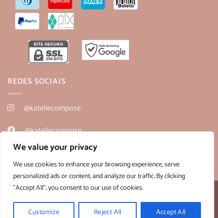
REDES SOCIAIS
@kateliecompose
@kateliecompose
We value your privacy
@kateliecompose
We use cookies to enhance your browsing experience, serve
personalized ads or content, and analyze our traffic. By clicking
"Accept All", you consent to our use of cookies.
Desenvolvido por:
B2V-Web
Copyright 2026 ©
Kateliê Composê
- CNPJ 36.430.458/0001-28
Customize
Reject All
Accept All