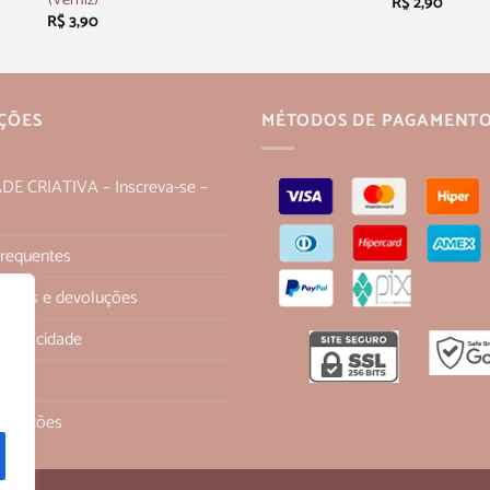
R$
2,90
R$
3,90
ÇÕES
MÉTODOS DE PAGAMENT
 CRIATIVA – Inscreva-se –
Frequentes
 trocas e devoluções
 Privacidade
os
ondições