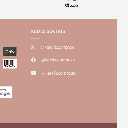
R$
2,00
O
REDES SOCIAIS
@kateliecompose
@kateliecompose
@kateliecompose