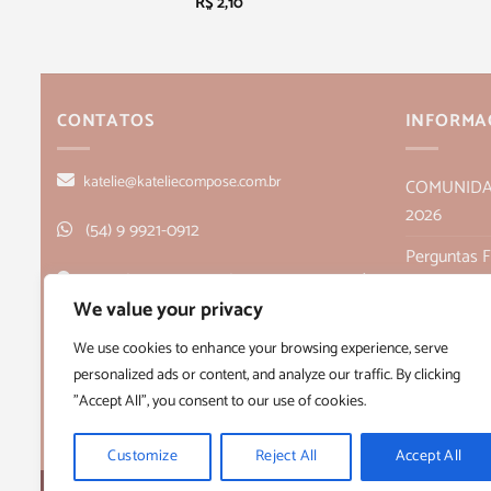
R$
2,10
CONTATOS
INFORMA
katelie@kateliecompose.com.br
COMUNIDADE
2026
(54) 9 9921-0912
Perguntas 
Rua Alagoas, 166, sala 1, Bairro Humaitá
Política de
We value your privacy
- Bento Gonçalves, RS CEP 95705-026
Políticas de
We use cookies to enhance your browsing experience, serve
personalized ads or content, and analyze our traffic. By clicking
Quem Som
"Accept All", you consent to our use of cookies.
Termos e C
Customize
Reject All
Accept All