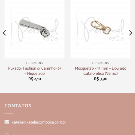
FERRAGENS
FERRAGENS
Puxador Fashion c/ Carrinho (6)
Mosquetão – 15 mm – Dourado
– Niquelado
Cataforético (Verniz)
R$
2,10
R$
3,90
CONTATOS
katelie@kateliecompose.com.br