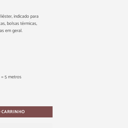
liéster, indicado para
as, bolsas térmicas,
as em geral.
e = 5 metros
O CARRINHO