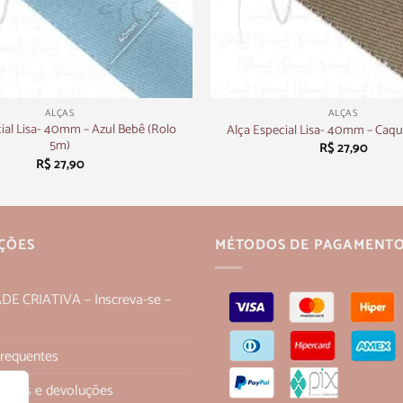
+
ALÇAS
ALÇAS
ial Lisa- 40mm – Azul Bebê (Rolo
Alça Especial Lisa- 40mm – Caqu
5m)
R$
27,90
R$
27,90
ÇÕES
MÉTODOS DE PAGAMENT
 CRIATIVA – Inscreva-se –
Frequentes
 trocas e devoluções