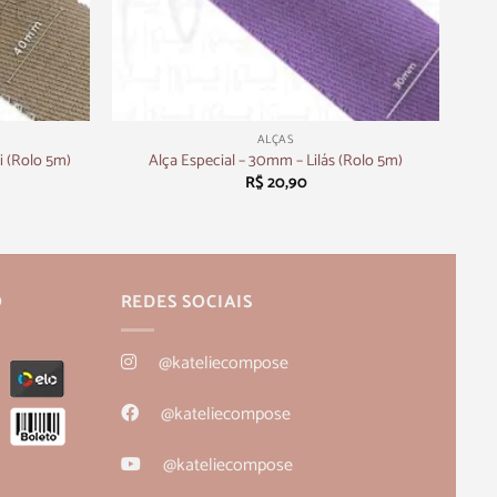
+
ALÇAS
i (Rolo 5m)
Alça Especial – 30mm – Lilás (Rolo 5m)
R$
20,90
O
REDES SOCIAIS
@kateliecompose
@kateliecompose
@kateliecompose