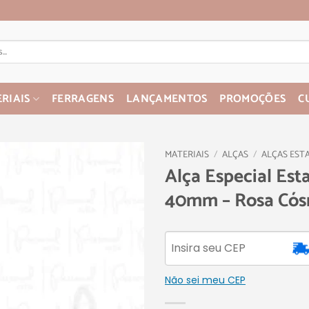
RIAIS
FERRAGENS
LANÇAMENTOS
PROMOÇÕES
C
MATERIAIS
/
ALÇAS
/
ALÇAS EST
Alça Especial Es
40mm – Rosa Cós
Não sei meu CEP