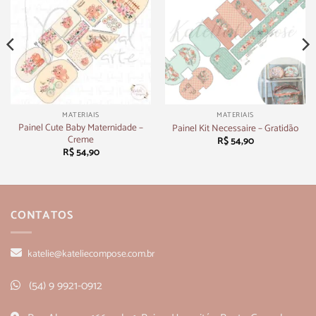
MATERIAIS
MATERIAIS
Painel Cute Baby Maternidade –
Painel Kit Necessaire – Gratidão
Creme
R$
54,90
R$
54,90
CONTATOS
katelie@kateliecompose.com.br
(54) 9 9921-0912