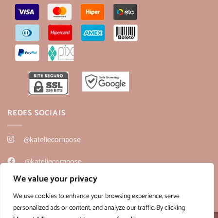
REDES SOCIAIS
@kateliecompose
@kateliecompose
We value your privacy
@kateliecompose
We use cookies to enhance your browsing experience, serve
personalized ads or content, and analyze our traffic. By clicking