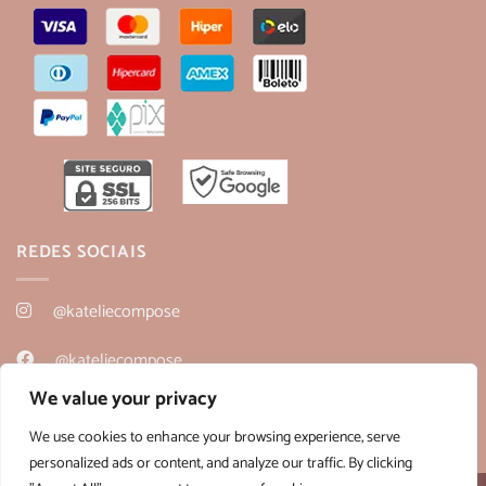
REDES SOCIAIS
@kateliecompose
@kateliecompose
We value your privacy
@kateliecompose
We use cookies to enhance your browsing experience, serve
personalized ads or content, and analyze our traffic. By clicking