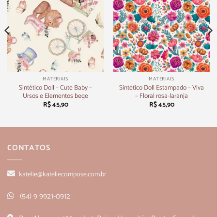
MATERIAIS
MATERIAIS
Sintético Doll – Cute Baby –
Sintético Doll Estampado – Viva
Ursos e Elementos bege
– Floral rosa-laranja
R$
45,90
R$
45,90
CONTATOS
katelie@kateliecompose.com.br
(54) 9 9921-0912