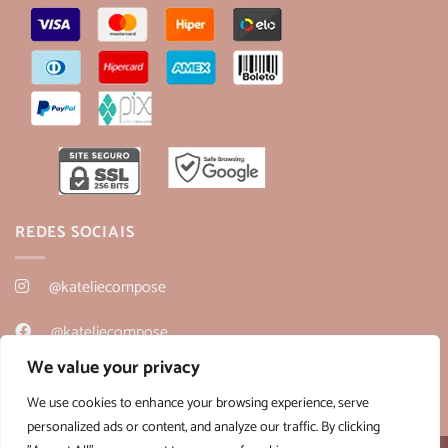
REDES SOCIAIS
@kateliecompose
@kateliecompose
We value your privacy
@kateliecompose
We use cookies to enhance your browsing experience, serve
personalized ads or content, and analyze our traffic. By clicking