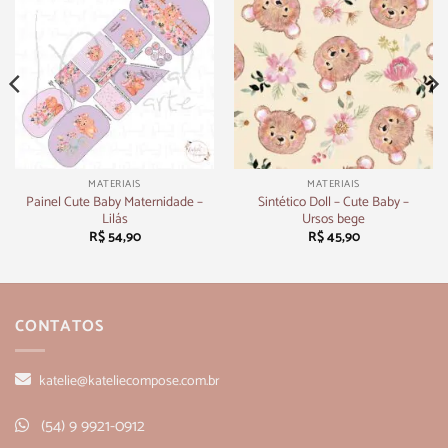
MATERIAIS
MATERIAIS
Painel Cute Baby Maternidade –
Sintético Doll – Cute Baby –
Lilás
Ursos bege
R$
54,90
R$
45,90
CONTATOS
katelie@kateliecompose.com.br
(54) 9 9921-0912