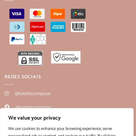
REDES SOCIAIS
@kateliecompose
@kateliecompose
We value your privacy
@kateliecompose
We use cookies to enhance your browsing experience, serve