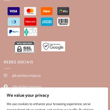
REDES SOCIAIS
@kateliecompose
@kateliecompose
We value your privacy
@kateliecompose
We use cookies to enhance your browsing experience, serve