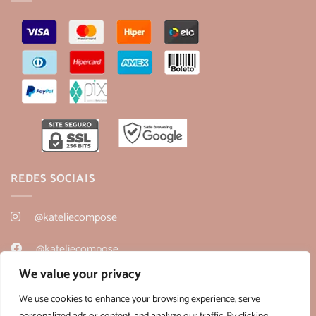
REDES SOCIAIS
@kateliecompose
@kateliecompose
We value your privacy
@kateliecompose
We use cookies to enhance your browsing experience, serve