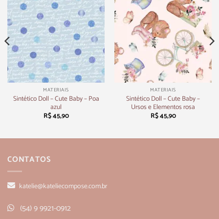
MATERIAIS
MATERIAIS
Sintético Doll – Cute Baby – Poa
Sintético Doll – Cute Baby –
azul
Ursos e Elementos rosa
R$
45,90
R$
45,90
CONTATOS
katelie@kateliecompose.com.br
(54) 9 9921-0912