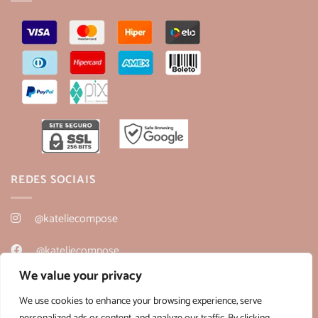
REDES SOCIAIS
@kateliecompose
@kateliecompose
We value your privacy
@kateliecompose
We use cookies to enhance your browsing experience, serve