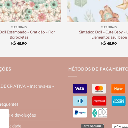
+
MATERIAIS
MATERIAIS
 Doll Estampado – Gratidão – Flor
Sintético Doll – Cute Baby – 
Borboletas
Elementos azul bebê
R$
45,90
R$
45,90
ÇÕES
MÉTODOS DE PAGAMENT
 CRIATIVA – Inscreva-se –
Frequentes
 trocas e devoluções
 Privacidade