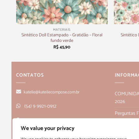
+
+
MATERIAIS
Sintético Doll Estampado – Gratidão – Floral
Sintético
fundo verde
R$
45,90
CONTATOS
INFORMA
katelie@kateliecompose.com.br
COMUNIDADE
2026
(54) 9 9921-0912
Perguntas 
Rua Alagoas, 166, sala 1, Bairro Humaitá
Política de
We value your privacy
- Bento Gonçalves, RS CEP 95705-026
Políticas de