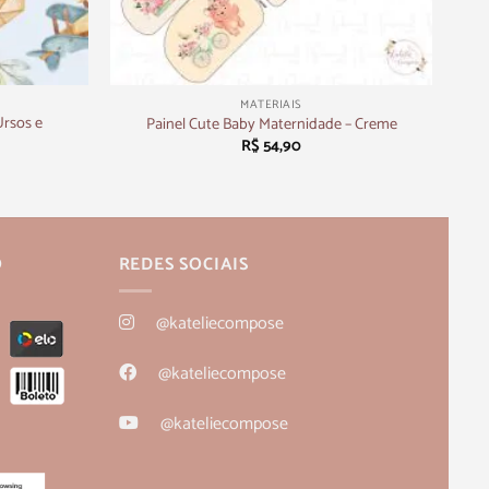
+
MATERIAIS
Ursos e
Painel Cute Baby Maternidade – Creme
R$
54,90
O
REDES SOCIAIS
@kateliecompose
@kateliecompose
@kateliecompose