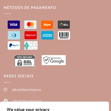
MÉTODOS DE PAGAMENTO
REDES SOCIAIS
@kateliecompose
@kateliecompose
We value your privacy