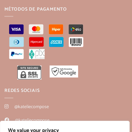
MÉTODOS DE PAGAMENTO
REDES SOCIAIS
@kateliecompose
@kateliecompose
We value your privacy