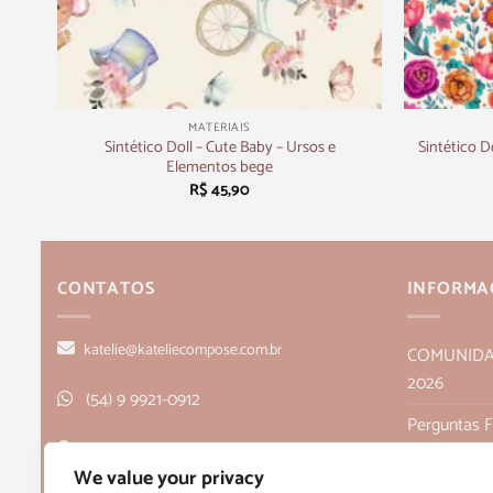
+
+
MATERIAIS
Sintético Doll – Cute Baby – Ursos e
Sintético D
Elementos bege
R$
45,90
CONTATOS
INFORMA
katelie@kateliecompose.com.br
COMUNIDADE
2026
(54) 9 9921-0912
Perguntas 
Rua Alagoas, 166, sala 1, Bairro Humaitá
Política de
We value your privacy
- Bento Gonçalves, RS CEP 95705-026