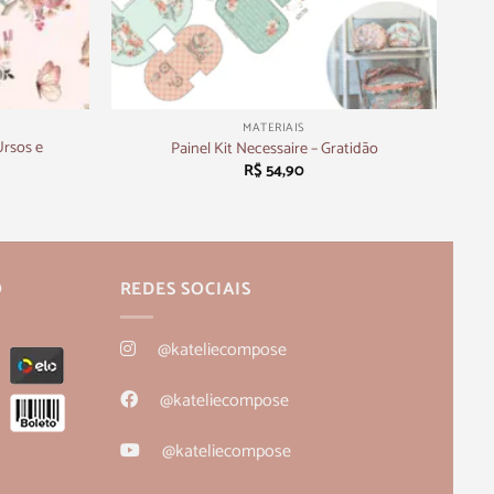
+
MATERIAIS
Ursos e
Painel Kit Necessaire – Gratidão
R$
54,90
O
REDES SOCIAIS
@kateliecompose
@kateliecompose
@kateliecompose