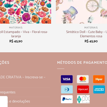
+
MATERIAIS
MATERIAIS
oll Estampado – Viva – Floral rosa-
Sintético Doll – Cute Baby – 
laranja
Elementos rosa
R$
45,90
R$
45,90
ÇÕES
MÉTODOS DE PAGAMENT
 CRIATIVA – Inscreva-se –
Frequentes
 trocas e devoluções