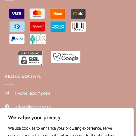
REDES SOCIAIS
@kateliecompose
@kateliecompose
We value your privacy
@kateliecompose
We use cookies to enhance your browsing experience, serve
personalized ads or content, and analyze our traffic. By clicking