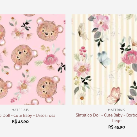
+
MATERIAIS
MATERIAIS
Sintético Doll – Cute Baby – Borbol
o Doll – Cute Baby – Ursos rosa
bege
R$
45,90
R$
45,90