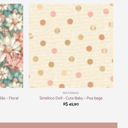
+
MATERIAIS
ão – Floral
Sintético Doll – Cute Baby – Poa bege
R$
45,90