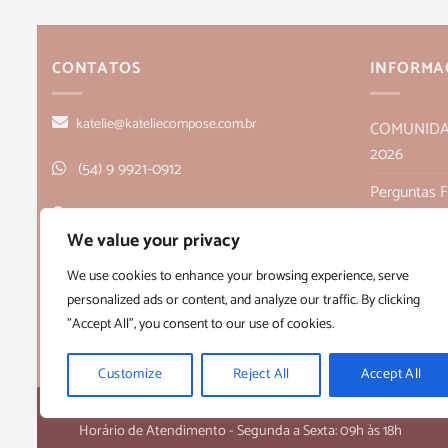
CONTATOS
INFORMA
katelie@kateliecompose.com.br
COMUNIDADE
2026
(54) 9 9921-0912
Perguntas 
Rua Alagoas, 166, sala 1, Bairro Humaitá
Política de
We value your privacy
- Bento Gonçalves, RS CEP 95705-026
Políticas de
We use cookies to enhance your browsing experience, serve
personalized ads or content, and analyze our traffic. By clicking
Quem Som
"Accept All", you consent to our use of cookies.
Termos e C
Customize
Reject All
Accept All
Copyright 2026 ©
Kateliê Composê
- CNPJ 36.430.458/0001-28
Horário de Atendimento - Segunda a Sexta: 09h às 18h