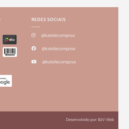
O
REDES SOCIAIS
@kateliecompose
@kateliecompose
@kateliecompose
Desenvolvido por:
B2V-Web