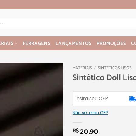
RIAIS
FERRAGENS
LANÇAMENTOS
PROMOÇÕES
C
MATERIAIS
/
SINTÉTICOS LISOS
Sintético Doll Lis
Não sei meu CEP
20,90
R$