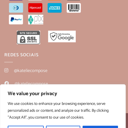
REDES SOCIAIS
@kateliecompose
@kateliecompose
We value your privacy
@kateliecompose
We use cookies to enhance your browsing experience, serve
personalized ads or content, and analyze our traffic. By clicking
"Accept All", you consent to our use of cookies.
Desenvolvido por:
B2V-Web