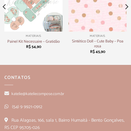
MATERIAIS
MATERIAIS
Sintético Doll – Cute Baby – Poa
Painel Kit Necessaire – Gratidão
rosa
R$
54,90
R$
45,90
CONTATOS
katelie@kateliecompose.com.br
(54) 9 9921-0912
Rua Alagoas, 166, sala 1, Bairro Humaitá - Bento Gonçalves,
RS CEP 95705-026