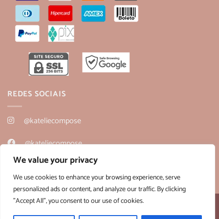
REDES SOCIAIS
@kateliecompose
@kateliecompose
We value your privacy
@kateliecompose
We use cookies to enhance your browsing experience, serve
personalized ads or content, and analyze our traffic. By clicking
"Accept All", you consent to our use of cookies.
Desenvolvido por:
B2V-Web