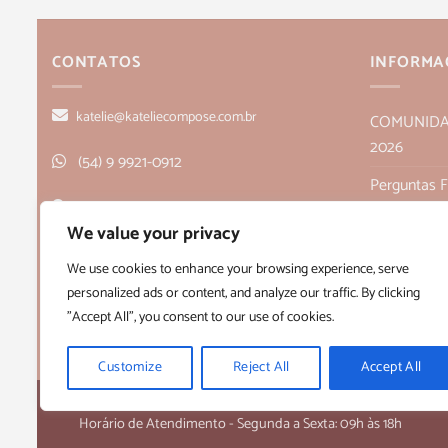
CONTATOS
INFORMA
katelie@kateliecompose.com.br
COMUNIDADE
2026
(54) 9 9921-0912
Perguntas 
Rua Alagoas, 166, sala 1, Bairro Humaitá
Política de
We value your privacy
- Bento Gonçalves, RS CEP 95705-026
Políticas de
We use cookies to enhance your browsing experience, serve
personalized ads or content, and analyze our traffic. By clicking
Quem Som
"Accept All", you consent to our use of cookies.
Termos e C
Customize
Reject All
Accept All
Copyright 2026 ©
Kateliê Composê
- CNPJ 36.430.458/0001-28
Horário de Atendimento - Segunda a Sexta: 09h às 18h