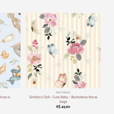
+
MATERIAIS
Ursos e
Sintético Doll – Cute Baby – Borboletas listras
bege
R$
45,90