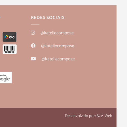
O
REDES SOCIAIS
@kateliecompose
@kateliecompose
@kateliecompose
Desenvolvido por:
B2V-Web