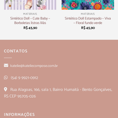
MATERIAIS
MATERIAIS
Sintético Doll – Cute Baby –
Sintético Doll Estampado – Viva
Borboletas listras lilás
– Floral fundo verde
R$
45,90
R$
45,90
CONTATOS
katelie@kateliecompose.com.br
(54) 9 9921-0912
Rua Alagoas, 166, sala 1, Bairro Humaitá - Bento Gonçalves,
RS CEP 95705-026
INFORMAÇÕES