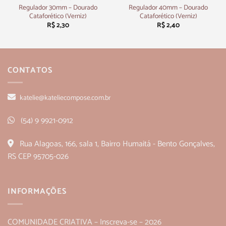
Regulador 30mm – Dourado
Regulador 40mm – Dourado
Cataforético (Verniz)
Cataforético (Verniz)
R$
2,30
R$
2,40
CONTATOS
katelie@kateliecompose.com.br
(54) 9 9921-0912
Rua Alagoas, 166, sala 1, Bairro Humaitá - Bento Gonçalves,
RS CEP 95705-026
INFORMAÇÕES
COMUNIDADE CRIATIVA – Inscreva-se – 2026