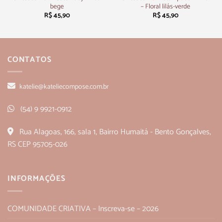
bege
– Floral lilás-verde
R$
45,90
R$
45,90
CONTATOS
katelie@kateliecompose.com.br
(54) 9 9921-0912
Rua Alagoas, 166, sala 1, Bairro Humaitá - Bento Gonçalves,
RS CEP 95705-026
INFORMAÇÕES
COMUNIDADE CRIATIVA – Inscreva-se – 2026