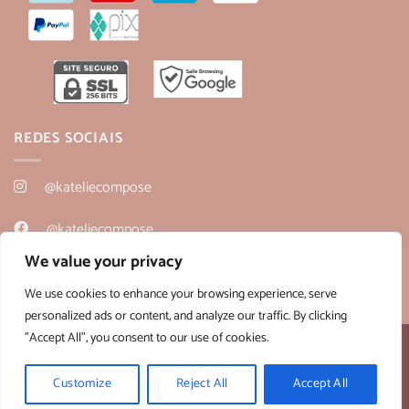
REDES SOCIAIS
@kateliecompose
@kateliecompose
We value your privacy
@kateliecompose
We use cookies to enhance your browsing experience, serve
personalized ads or content, and analyze our traffic. By clicking
"Accept All", you consent to our use of cookies.
Desenvolvido por:
B2V-Web
Copyright 2026 ©
Kateliê Composê
- CNPJ 36.430.458/0001-28
Customize
Reject All
Accept All
Horário de Atendimento - Segunda a Sexta: 09h às 18h