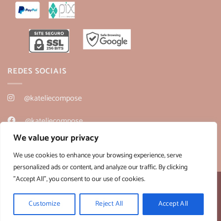
REDES SOCIAIS
@kateliecompose
@kateliecompose
We value your privacy
@kateliecompose
We use cookies to enhance your browsing experience, serve
personalized ads or content, and analyze our traffic. By clicking
"Accept All", you consent to our use of cookies.
Desenvolvido por:
B2V-Web
Copyright 2026 ©
Kateliê Composê
- CNPJ 36.430.458/0001-28
Customize
Reject All
Accept All
Horário de Atendimento - Segunda a Sexta: 09h às 18h