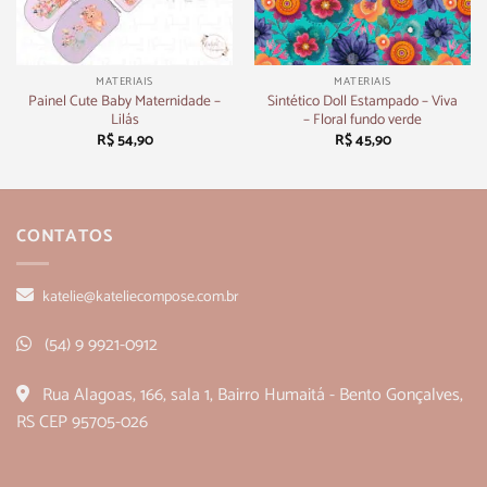
MATERIAIS
MATERIAIS
Painel Cute Baby Maternidade –
Sintético Doll Estampado – Viva
Lilás
– Floral fundo verde
R$
54,90
R$
45,90
CONTATOS
katelie@kateliecompose.com.br
(54) 9 9921-0912
Rua Alagoas, 166, sala 1, Bairro Humaitá - Bento Gonçalves,
RS CEP 95705-026