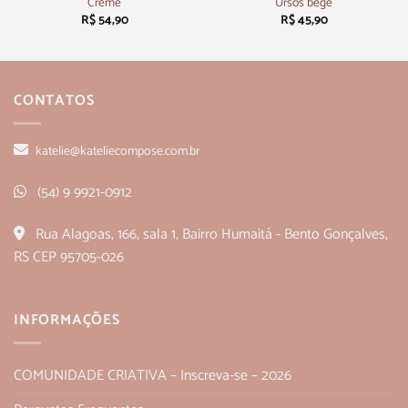
Creme
Ursos bege
R$
54,90
R$
45,90
CONTATOS
katelie@kateliecompose.com.br
(54) 9 9921-0912
Rua Alagoas, 166, sala 1, Bairro Humaitá - Bento Gonçalves,
RS CEP 95705-026
INFORMAÇÕES
COMUNIDADE CRIATIVA – Inscreva-se – 2026