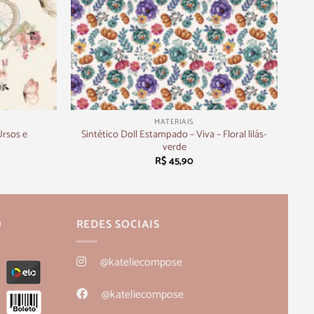
+
MATERIAIS
Ursos e
Sintético Doll Estampado – Viva – Floral lilás-
verde
R$
45,90
O
REDES SOCIAIS
@kateliecompose
@kateliecompose