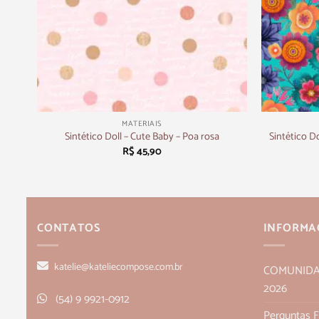
+
+
MATERIAIS
Sintético D
Sintético Doll – Cute Baby – Poa rosa
R$
45,90
CONTATOS
INFORMA
katelie@kateliecompose.com.br
COMUNIDADE
2026
(54) 9 9921-0912
Perguntas 