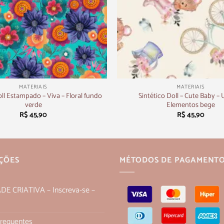
+
MATERIAIS
MATERIAIS
oll Estampado – Viva – Floral fundo
Sintético Doll – Cute Baby – 
verde
Elementos bege
R$
45,90
R$
45,90
ÇÕES
MÉTODOS DE PAGAMENT
 CRIATIVA – Inscreva-se –
Frequentes