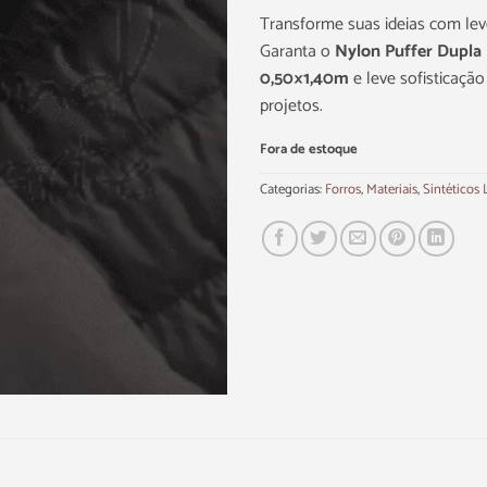
Transforme suas ideias com lev
Garanta o
Nylon Puffer Dupla 
0,50×1,40m
e leve sofisticaçã
projetos.
Fora de estoque
Categorias:
Forros
,
Materiais
,
Sintéticos 