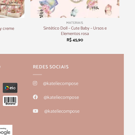
+
MATERIAIS
Sintético Doll – Cute Baby – Ursos e
my creme
Elementos rosa
R$
45,90
O
REDES SOCIAIS
@kateliecompose
@kateliecompose
@kateliecompose