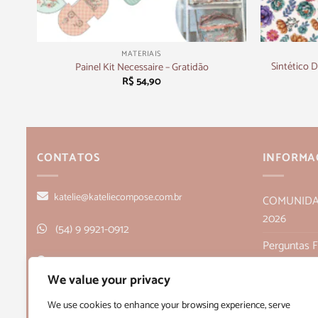
+
+
MATERIAIS
Sintético D
Painel Kit Necessaire – Gratidão
R$
54,90
CONTATOS
INFORMA
katelie@kateliecompose.com.br
COMUNIDADE
2026
(54) 9 9921-0912
Perguntas 
Rua Alagoas, 166, sala 1, Bairro Humaitá
Política de
We value your privacy
- Bento Gonçalves, RS CEP 95705-026
Políticas de
We use cookies to enhance your browsing experience, serve