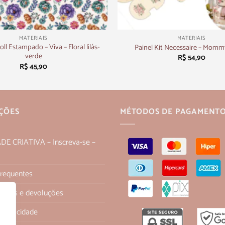
+
MATERIAIS
MATERIAIS
oll Estampado – Viva – Floral lilás-
Painel Kit Necessaire – Mom
verde
R$
54,90
R$
45,90
ÇÕES
MÉTODOS DE PAGAMENT
 CRIATIVA – Inscreva-se –
Frequentes
 trocas e devoluções
 Privacidade