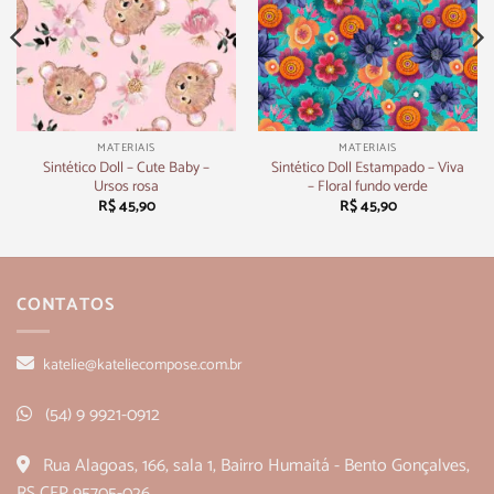
MATERIAIS
MATERIAIS
Sintético Doll – Cute Baby –
Sintético Doll Estampado – Viva
Ursos rosa
– Floral fundo verde
R$
45,90
R$
45,90
CONTATOS
katelie@kateliecompose.com.br
(54) 9 9921-0912
Rua Alagoas, 166, sala 1, Bairro Humaitá - Bento Gonçalves,
RS CEP 95705-026