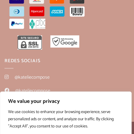
REDES SOCIAIS
@kateliecompose
@kateliecompose
We value your privacy
@kateliecompose
We use cookies to enhance your browsing experience, serve
personalized ads or content, and analyze our traffic. By clicking
"Accept All", you consent to our use of cookies.
Desenvolvido por:
B2V-Web