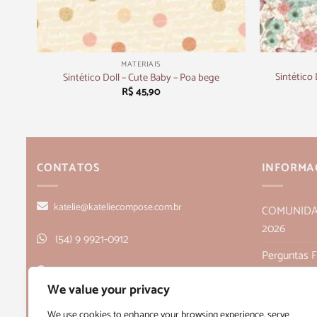
+
+
MATERIAIS
Sintético
Sintético Doll – Cute Baby – Poa bege
R$
45,90
CONTATOS
INFORMA
katelie@kateliecompose.com.br
COMUNIDADE
2026
(54) 9 9921-0912
Perguntas 
Rua Alagoas, 166, sala 1, Bairro Humaitá
Política de
We value your privacy
- Bento Gonçalves, RS CEP 95705-026
Políticas de
We use cookies to enhance your browsing experience, serve