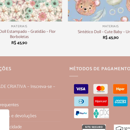
+
MATERIAIS
MATERIAIS
 Doll Estampado – Gratidão – Flor
Sintético Doll – Cute Baby – U
Borboletas
R$
45,90
R$
45,90
ÇÕES
MÉTODOS DE PAGAMENT
 CRIATIVA – Inscreva-se –
Frequentes
 trocas e devoluções
 Privacidade