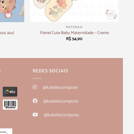
+
MATERIAIS
rsos azul
Painel Cute Baby Maternidade – Creme
R$
54,90
O
REDES SOCIAIS
@kateliecompose
@kateliecompose
@kateliecompose