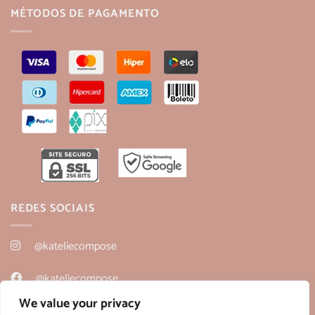
MÉTODOS DE PAGAMENTO
REDES SOCIAIS
@kateliecompose
@kateliecompose
We value your privacy
@kateliecompose