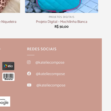
+
PROJETOS DIGITAIS
e Niqueleira
Projeto Digital – Mochilinha Bianca
R$
50,00
O
REDES SOCIAIS
@kateliecompose
@kateliecompose
@kateliecompose