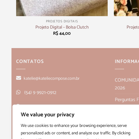
+
+
PROJETOS DIGITAIS
poca
Projeto Digital – Bolsa Clutch
Projet
R$
44,00
CONTATOS
INFORMA
katelie@kateliecompose.com.br
COMUNIDADE
2026
(54) 9 9921-0912
Perguntas 
Rua Alagoas, 166, sala 1, Bairro Humaitá
Política de
We value your privacy
- Bento Gonçalves, RS CEP 95705-026
Políticas de
We use cookies to enhance your browsing experience, serve
personalized ads or content, and analyze our traffic. By clicking
Quem Som