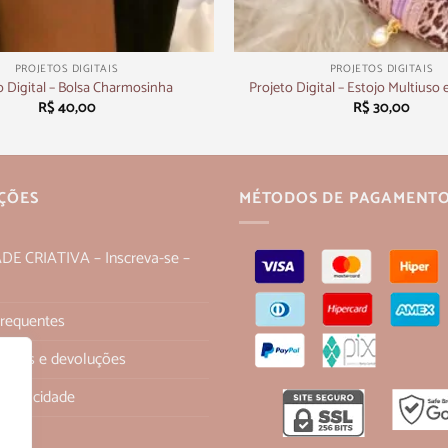
+
PROJETOS DIGITAIS
PROJETOS DIGITAIS
o Digital – Bolsa Charmosinha
Projeto Digital – Estojo Multiuso 
R$
40,00
R$
30,00
ÇÕES
MÉTODOS DE PAGAMENT
 CRIATIVA – Inscreva-se –
Frequentes
 trocas e devoluções
 Privacidade
os